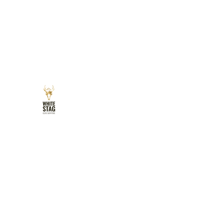
CERF BLANC
CELTIC OUTFITTERS
Poursuivez votre
passion